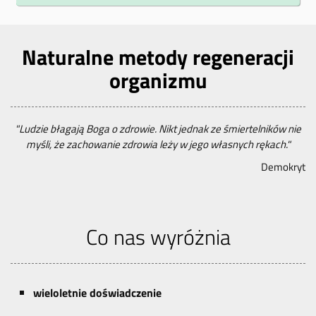
Naturalne metody regeneracji
organizmu
"Ludzie błagają Bo­ga o zdro­wie. Nikt jed­nak ze śmier­telników nie
myśli, że zacho­wanie zdro­wia leży w je­go włas­nych rękach."
Demokryt
Co nas wyróżnia
wieloletnie doświadczenie