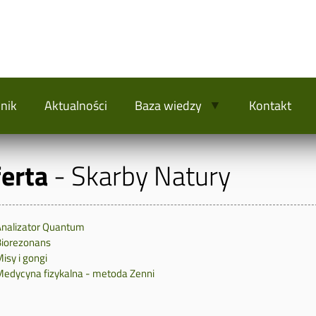
nik
Aktualności
Baza wiedzy
Kontakt
ferta
- Skarby Natury
nalizator Quantum
iorezonans
isy i gongi
edycyna fizykalna - metoda Zenni