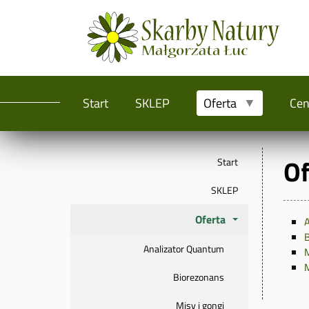
Start
SKLEP
Oferta
Cen
O
Start
SKLEP
Oferta
A
B
Analizator Quantum
M
M
Biorezonans
Misy i gongi