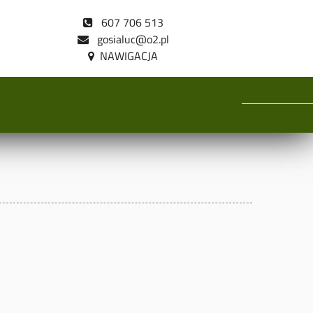
607 706 513
gosialuc@o2.pl