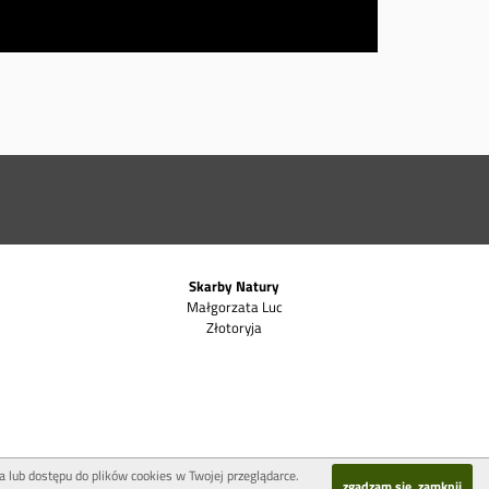
Skarby Natury
Małgorzata Luc
Złotoryja
a lub dostępu do plików cookies w Twojej przeglądarce.
zgadzam się, zamknij