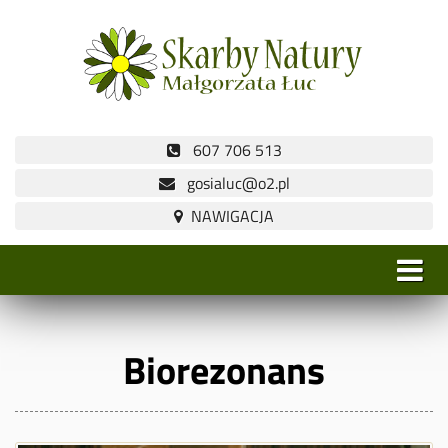
607 706 513
gosialuc@o2.pl
Biorezonans