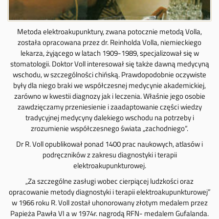
Metoda elektroakupunktury, zwana potocznie metodą Volla,
została opracowana przez dr. Reinholda Volla, niemieckiego
lekarza, żyjącego w latach 1909-1989, specjalizował się w
stomatologii. Doktor Voll interesował się także dawną medycyną
wschodu, w szczególności chińską. Prawdopodobnie oczywiste
były dla niego braki we współczesnej medycynie akademickiej,
zarówno w kwestii diagnozy jak i leczenia. Właśnie jego osobie
zawdzięczamy przeniesienie i zaadaptowanie części wiedzy
tradycyjnej medycyny dalekiego wschodu na potrzeby i
zrozumienie współczesnego świata „zachodniego“.
Dr R. Voll opublikował ponad 1400 prac naukowych, atlasów i
podręczników z zakresu diagnostyki i terapii
elektroakupunkturowej.
„Za szczególne zasługi wobec cierpiącej ludzkości oraz
opracowanie metody diagnostyki i terapii elektroakupunkturowej”
w 1966 roku R. Voll został uhonorowany złotym medalem przez
Papieża Pawła VI a w 1974r. nagrodą RFN- medalem Gufalanda.