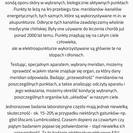
sondą oporu skóry w wybranych, biologicznie aktywnych punktach
. Punkty te leżą na lini przebiegu tzw. meridianów-kanałów
energetycznych, tych samych, które są wykorzystywane m.in. w
akupunkturze. Odkrycie tych kanałów zawdzięczamy właśnie
medycynie chińskiej. Były one używane do leczenia chorób już
ponad 2000 lat temu. Punkty znajdują się na całym ciele
człowieka,
ale w elektroapunkturze wykorzystywane są głównie te na
stopach i dłoniach.
Testując, specjalnym aparatem, wybrany meridian, możemy
sprawdzić w jakim stanie znajduje się organ, za który dany
meridian odpowiada. Badając „przewodność“ meridianów na
poszczególnych punktach, a także analizując odczyty aparatu i
jego wskazania, możemy określić kondycję wybranych,
poszczególnych organów lub „układów” w naszym ciele.
Jednorazowe badania laboratoryjne często mają jednak niewielką
skuteczność- ok. 15-20% w przypadku niektórych gatunków-np.
glist (Ascaris Lumbricoides). Czasem dopiero za czwartym czy
piątym badaniem pojawi się potwierdzenie - stąd niewielka ich
wiarygodność. Za to badanie elektroakupunkturowe EAV