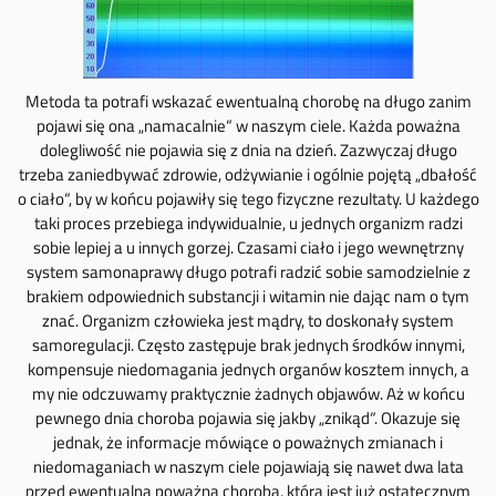
Metoda ta potrafi wskazać ewentualną chorobę na długo zanim
pojawi się ona „namacalnie“ w naszym ciele. Każda poważna
dolegliwość nie pojawia się z dnia na dzień. Zazwyczaj długo
trzeba zaniedbywać zdrowie, odżywianie i ogólnie pojętą „dbałość
o ciało“, by w końcu pojawiły się tego fizyczne rezultaty. U każdego
taki proces przebiega indywidualnie, u jednych organizm radzi
sobie lepiej a u innych gorzej. Czasami ciało i jego wewnętrzny
system samonaprawy długo potrafi radzić sobie samodzielnie z
brakiem odpowiednich substancji i witamin nie dając nam o tym
znać. Organizm człowieka jest mądry, to doskonały system
samoregulacji. Często zastępuje brak jednych środków innymi,
kompensuje niedomagania jednych organów kosztem innych, a
my nie odczuwamy praktycznie żadnych objawów. Aż w końcu
pewnego dnia choroba pojawia się jakby „znikąd“. Okazuje się
jednak, że informacje mówiące o poważnych zmianach i
niedomaganiach w naszym ciele pojawiają się nawet dwa lata
przed ewentualną poważną chorobą, która jest już ostatecznym